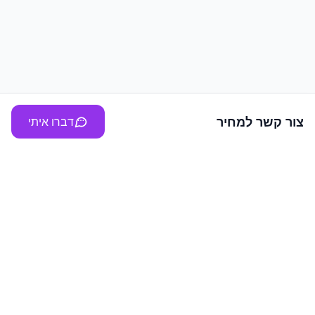
צור קשר למחיר
דברו איתי
Vilala
ברוכים הבאים ל"וילהלה" - הפורטל המוביל להשכרת וילות,
צימרים ולופטים לחופשות ומסיבות בלתי נשכחות. אנו מציעים