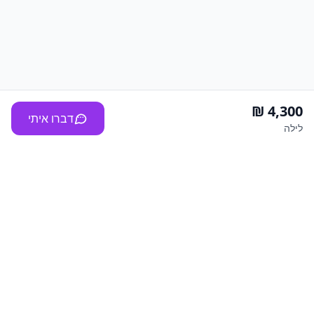
דברו איתי
לילה
Vilala
ברוכים הבאים ל"וילהלה" - הפורטל המוביל להשכרת וילות,
צימרים ולופטים לחופשות ומסיבות בלתי נשכחות. אנו מציעים
מבחר רחב של נכסים יוקרתיים המותאמים לצרכים שונים: נופש