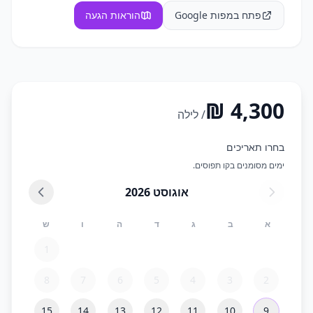
פתח במפות Google
הוראות הגעה
/ לילה
בחרו תאריכים
ימים מסומנים בקו תפוסים.
אוגוסט
2026
א
ב
ג
ד
ה
ו
ש
1
8
7
6
5
4
3
2
15
14
13
12
11
10
9