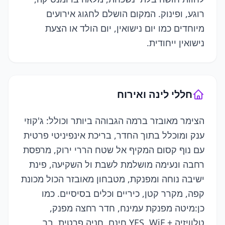
רוגע, ופינוק. המקום הושלם לחגוג אירועים
מיוחדים כמו יום נישואין, יום הולד או הצעת
נישואין ייחודית.
חללי לינה ואירוח
הצימר מאובזר ברמה הגבוהה ביותר וכולל: ג'קוזי
ענק ומוכלל בתוך החדר, בריכת אינפיניטי פרטית
עם נוף קסום המקיף אל שטח הררי ירוק, מרפסת
רחבה ונעימה מושלמת לשבת ול השקיעה, פינת
ישיבה נוחה ומפנקת, מטבחון מאובזר הכול מכונת
קפה, מקרר קטן, כיריים וכלים בסיסיים. כמו
כן:מיטה מפנקת עמינח, חדר רחצה מפנק,
טלוויזיה + YES, WiF חינם, חניה פרטית, בר