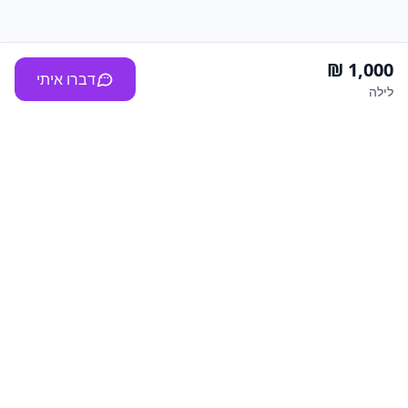
דברו איתי
לילה
Vilala
ברוכים הבאים ל"וילהלה" - הפורטל המוביל להשכרת וילות,
צימרים ולופטים לחופשות ומסיבות בלתי נשכחות. אנו מציעים
מבחר רחב של נכסים יוקרתיים המותאמים לצרכים שונים: נופש
זוגי, חופשה משפחתית, מסיבת רווקים ורווקות, ימי הולדת
ואירועים פרטיים.